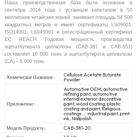
Наша производственная база была основана в
сентябре 2014 года с уставным капиталом в 50
миллионов китайских юаней, занимает площадь 54 500
квадратных метров и имеет сертификаты LS09001,
ISO14001, LS045001 и регистрационный сертификат
ЕС REACH. Годовая мощность производства
ацетатбутирата целлюлозы (CAB-381 и CAB-551)
составляет 10 000 тонн, а ацетатбутирата целлюлозы
(CA) – 6 000 тонн.
Cellulose Acetate Butyrate
Химическое Название :
Powder
Automotive OEM, automotive
refining paint, automotive
internal exterior decorative
Приложение :
paint, wood coating, plastic
coating and paint, Religious
coatings， industrial paint, print
ink, Nailpolish.
Модель Продукта :
CAB-381-20