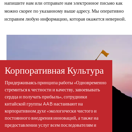
напишите нам или отправьте нам электронное письмо как
можно скорее по указанному выше адресу. Мы оперативно
исправим любую информацию, которая окажется неверной.
Корпоративная Культура
Придерживаясь принципа работы «Одновременно
стремиться к честности и качеству, завоевывать
сердца и получать прибыль», сотрудники
китайской группы AAB настаивают на
корпоративном духе «экологически чистого и
постоянного внедрения инноваций, а также на
предоставлении услуг всем последователям и
клиентам по всему миру». Мы стали