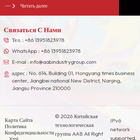
Читать далее
долгосрочными стабильными поставщиками для
многих гигантов лакокрасочной промышленности
в Европе, Северной Америке, на Ближнем
Связаться С Нами
Востоке, в Юго-Восточной Азии, Японии, Южной
Корее и других странах и регионах.
Тел. :
+86 13951823978
WhatsApp :
+86 13951823978
E-mail :
info@aabindustrygroup.com
адрес : No. 614, Building 01, Hongyang times business
center, Jiangbei national New District, Nanjing,
Jiangsu Province 210000
© 2026 Китайская
Карта Сайта
IPv6
технологическая
Политика
network
Конфиденциальности
группа AAB All Right
supported.
Xml