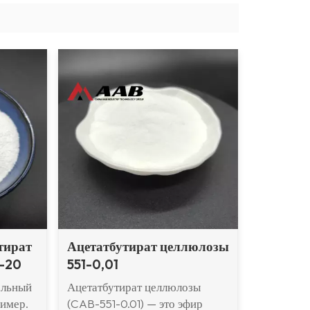
тират
Ацетатбутират целлюлозы
-20
551-0,01
альный
Ацетатбутират целлюлозы
имер.
(CAB-551-0.01) — это эфир