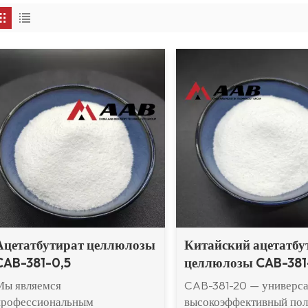
Ацетатбутират целлюлозы
Китайский ацетатбу
CAB-381-0,5
целлюлозы CAB-381
Мы являемся
CAB-381-20 — универс
профессиональным
высокоэффективный пол