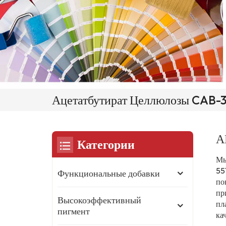
Ацетатбутират Целлюлозы CAB-
А
Категории
Мы
55
Функциональные добавки
по
пр
Высокоэффективный
пл
пигмент
ка