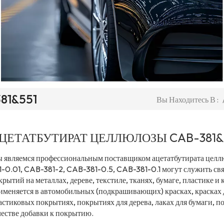
381&551
Вы Находитесь В :
ЦЕТАТБУТИРАТ ЦЕЛЛЮЛОЗЫ CAB-381&
 являемся профессиональным поставщиком ацетатбутирата цел
1-0.01, CAB-381-2, CAB-381-0.5, CAB-381-0.1 могут служить с
крытий на металлах, дереве, текстиле, тканях, бумаге, пластике
именяется в автомобильных (подкрашивающих) красках, красках 
астиковых покрытиях, покрытиях для дерева, лаках для бумаги, п
честве добавки к покрытию.