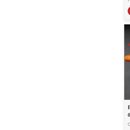
0,5
Микродиоксид титана
MT-5008HD
Ацетатбутират
целлюлозы 551-0,01
Китайский
ацетатбутират
целлюлозы CAB-381-
20
Китайский
ацетатбутират