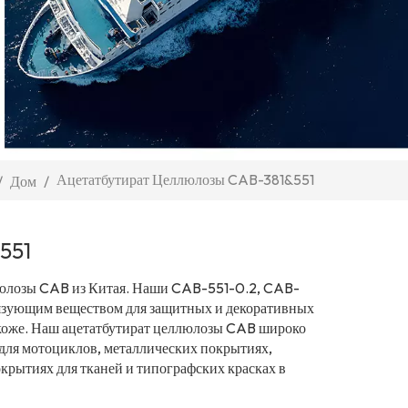
Ацетатбутират Целлюлозы CAB-381&551
/
Дом
/
551
люлозы CAB из Китая. Наши CAB-551-0.2, CAB-
вязующим веществом для защитных и декоративных
 и коже. Наш ацетатбутират целлюлозы CAB широко
для мотоциклов, металлических покрытиях,
окрытиях для тканей и типографских красках в