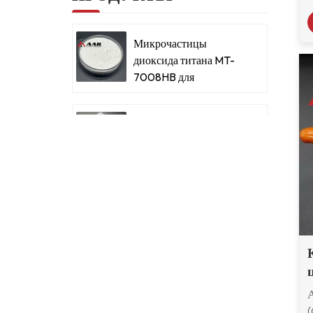
Микрочастицы
диоксида титана MT-
7008HB для
металлизированных
красок и покрытий
Микрочастицы
диоксида титана для
металлизированных
красок и покрытий
Сверхтонкий
микродиоксид титана
RM-530L
Ацетатбутират
целлюлозы CAB-381-