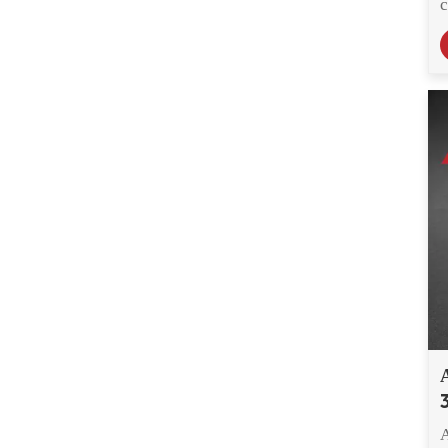
целлюлозы CAB-551-
0.2
а