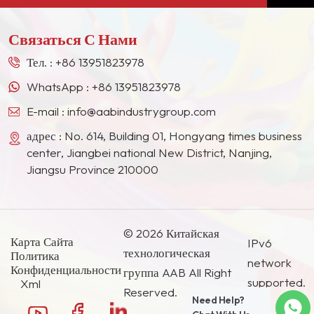
многих гигантов лакокрасочной промышленности
в Европе, Северной Америке, на Ближнем
Связаться С Нами
Востоке, в Юго-Восточной Азии, Японии, Южной
Корее и других странах и регионах.
Тел. :
+86 13951823978
WhatsApp :
+86 13951823978
E-mail :
info@aabindustrygroup.com
адрес : No. 614, Building 01, Hongyang times business
center, Jiangbei national New District, Nanjing,
Jiangsu Province 210000
© 2026 Китайская
Карта Сайта
IPv6
технологическая
Политика
network
Конфиденциальности
группа AAB All Right
supported.
Xml
Reserved.
Need Help?