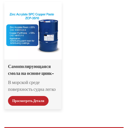
Самополирующаяся
смола на основе цинк-
акрилата
В морской среде
поверхность судна легко
крепится организмы,
Просмотреть Детали
такие как водоросли,
ракушки и морские
желуди, которые не
только увеличивают вес