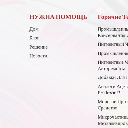
НУЖНА ПОМОЩЬ
Горячие Т
Дом
Промышленны
Консерванты 
Блог
Пигментный Ч
Решение
Промышленны
Новости
Пигментные 
Авторемонта
Добавки Для 
Аналоги Ацет
Eastman™
Морское Про
Средство
Микрочастицы
Металлизиров