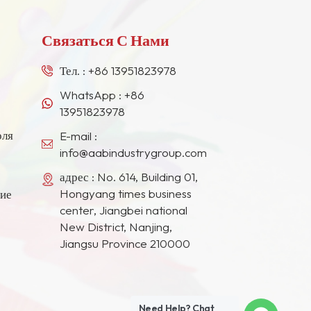
Связаться С Нами
Тел. :
+86 13951823978
WhatsApp :
+86
13951823978
оля
E-mail :
info@aabindustrygroup.com
адрес : No. 614, Building 01,
Hongyang times business
ние
center, Jiangbei national
New District, Nanjing,
Jiangsu Province 210000
Need Help? Chat