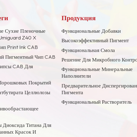
еги
Продукция
е Сухие Пленочные
Функциональные Добавки
Umiguard Z40 X
Высокоэффективный Пигмент
ип Print Ink CAB
Функциональная Смола
й Пигментный Чип CAB
Решение Для Микробного Контр
Чипсы CAB Для
Функциональные Минеральные
Наполнители
Порошковых Покрытий
Предварительное Диспергирова
атбутирата Целлюлозы
Пигмента
Функциональный Растворитель
тивообрастающее
 Диоксида Титана Для
анных Красок И