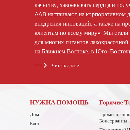
целлюлозы CAB-551-
качеству, завоевывать сердца и пол
0.2
AAB настаивают на корпоративном д
внедрения инноваций, а также на пр
клиентам по всему миру». Мы стал
для многих гигантов лакокрасочной
на Ближнем Востоке, в Юго-Восточ
странах и регионах.
Читать далее
НУЖНА ПОМОЩЬ
Горячие Т
Дом
Промышленны
Консерванты 
Блог
Пигментный Ч