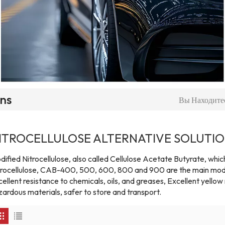
ons
Вы Находитес
ITROCELLULOSE ALTERNATIVE SOLUTI
ified Nitrocellulose, also called Cellulose Acetate Butyrate, whic
trocellulose, CAB-400, 500, 600, 800 and 900 are the main models
ellent resistance to chemicals, oils, and greases, Excellent yellow
zardous materials, safer to store and transport.