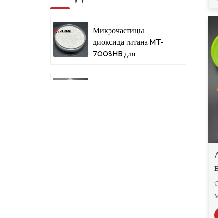
Микрочастицы
диоксида титана MT-
7008HB для
металлизированных
красок и покрытий
Микрочастицы
диоксида титана для
металлизированных
красок и покрытий
Сверхтонкий
микродиоксид титана
RM-530L
Ацетатбутират
целлюлозы CAB-381-