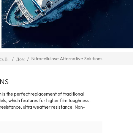
Nitrocellulose Alternative Solutions
/
Дом
/
ь В :
ONS
h is the perfect replacement of traditional
, which features for higher film toughness,
 resistance, ultra weather resistance, Non-