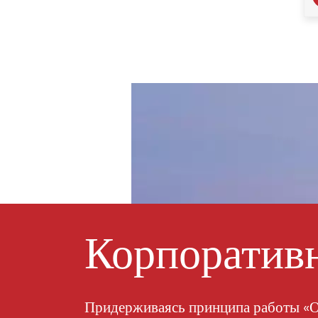
0,5
Микродиоксид титана
MT-5008HD
Ацетатбутират
целлюлозы 551-0,01
Китайский
ацетатбутират
Корпоративн
целлюлозы CAB-381-
20
Китайский
Придерживаясь принципа работы «О
ацетатбутират