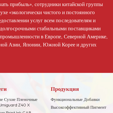
нетоксичным материалом, она
учать прибыль», сотрудники китайской группы
обеспечивает повышенную
ухе «экологически чистого и постоянного
безопасность при хранении и
едоставлении услуг всем последователям и
транспортировке.
и долгосрочными стабильными поставщиками
 промышленности в Европе, Северной Америке,
ной Азии, Японии, Южной Корее и других
еги
Продукция
е Сухие Пленочные
Функциональные Добавки
Umiguard Z40 X
Высокоэффективный Пигмент
ип Print Ink CAB