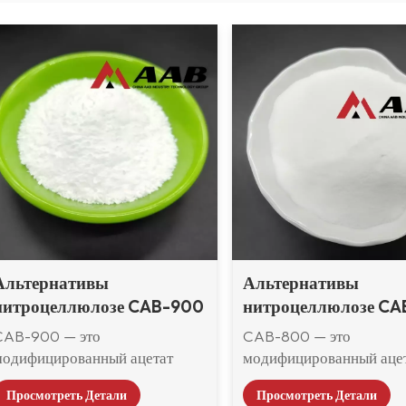
Альтернативы
Альтернативы
нитроцеллюлозе CAB-900
нитроцеллюлозе C
CAB-900 — это
CAB-800 — это
модифицированный ацетат
модифицированный аце
бутирата целлюлозы (CAB),
бутирата целлюлозы (CA
Просмотреть Детали
Просмотреть Детали
являющийся альтернативой
являющийся альтернати