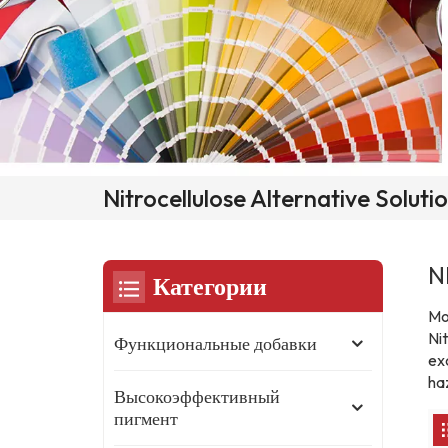
Nitrocellulose Alternative Soluti
N
Категории
Mod
Ni
Функциональные добавки
exc
ha
Высокоэффективный
пигмент