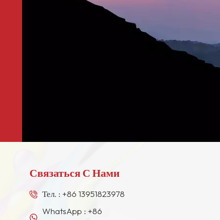
Связаться С Нами
Тел. :
+86 13951823978
WhatsApp :
+86