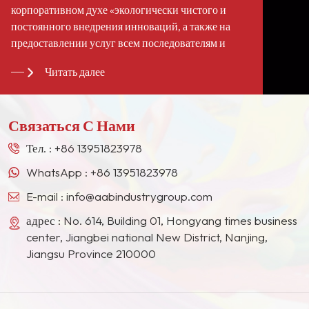
корпоративном духе «экологически чистого и
постоянного внедрения инноваций, а также на
предоставлении услуг всем последователям и
клиентам по всему миру». Мы стали
Читать далее
долгосрочными стабильными поставщиками для
многих гигантов лакокрасочной промышленности
в Европе, Северной Америке, на Ближнем
Связаться С Нами
Востоке, в Юго-Восточной Азии, Японии, Южной
Корее и других странах и регионах.
Тел. :
+86 13951823978
WhatsApp :
+86 13951823978
E-mail :
info@aabindustrygroup.com
адрес : No. 614, Building 01, Hongyang times business
center, Jiangbei national New District, Nanjing,
Jiangsu Province 210000