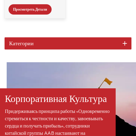
консервантов.
и т. д.
спектра действия,
Просмотреть Детали
который используется
для защиты
промышленных
продуктов на водной
основе от бактерий,
Категории
дрожжей и плесени.
Umiguard BL10 содержит
10% 1,2-
бензизотиазолин-3-она
(БИТ) в воде в качестве
растворителя.
Корпоративная Культура
Придерживаясь принципа работы «Одновременно
стремиться к честности и качеству, завоевывать
сердца и получать прибыль», сотрудники
китайской группы AAB настаивают на