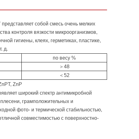
 представляет собой смесь очень мелких
дства контроля вязкости микроорганизмов,
чной гигиены, клеях, герметиках, пластике,
. д.
по весу
%
＞
48
＜
52
ZnPT, ZnP
оявляет широкий спектр антимикробной
 плесени, грамположительных и
ходной фото- и термической стабильностью,
отличной совместимостью с поверхностно-