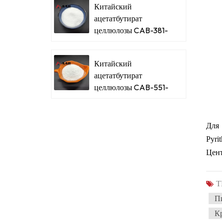
Китайский
ацетатбутират
целлюлозы CAB-381-
20
Китайский
ацетатбутират
целлюлозы CAB-551-
0.2
Для 
Pyri
Цент
Т
П
К