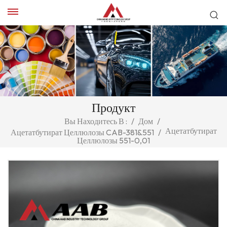
Продукт
Вы Находитесь В :
/
Дом
/
Ацетатбутират
Ацетатбутират Целлюлозы CAB-381&551
/
Целлюлозы 551-0,01