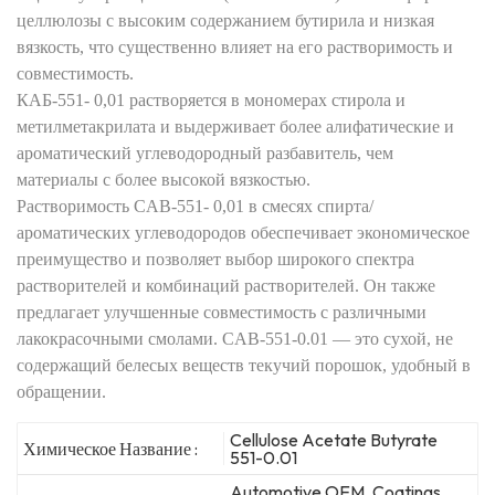
целлюлозы с высоким содержанием бутирила и
низкая
вязкость, что существенно влияет на его растворимость и
совместимость.
КАБ-551-
0,01 растворяется в мономерах стирола и
метилметакрилата и выдерживает более алифатические
и
ароматический углеводородный разбавитель, чем
материалы с более высокой вязкостью.
Растворимость CAB-551-
0,01 в смесях спирта/
ароматических углеводородов обеспечивает экономическое
преимущество и позволяет
выбор широкого спектра
растворителей и комбинаций растворителей. Он также
предлагает улучшенные
совместимость с различными
лакокрасочными смолами.
CAB-551-0.01 — это сухой, не
содержащий белесых веществ
текучий порошок, удобный в
обращении.
Cellulose Acetate Butyrate
Химическое Название :
551-0.01
Automotive OEM, Coatings