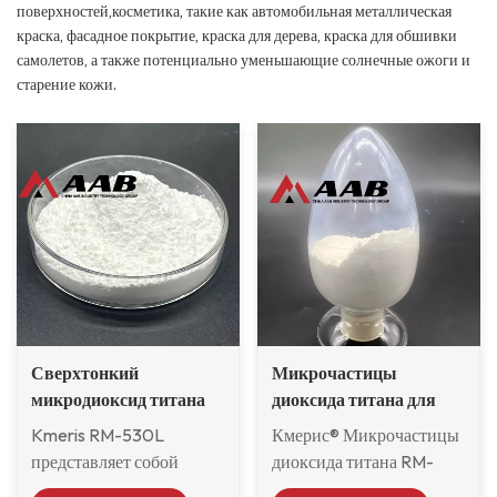
поверхностей,косметика, такие как автомобильная металлическая
краска, фасадное покрытие, краска для дерева, краска для обшивки
самолетов, а также потенциально уменьшающие солнечные ожоги и
старение кожи.
Сверхтонкий
Микрочастицы
микродиоксид титана
диоксида титана для
RM-530L
металлизированных
Kmeris RM-530L
Кмерис® Микрочастицы
красок и покрытий
представляет собой
диоксида титана RM-
белый пушистый
2008H в основном