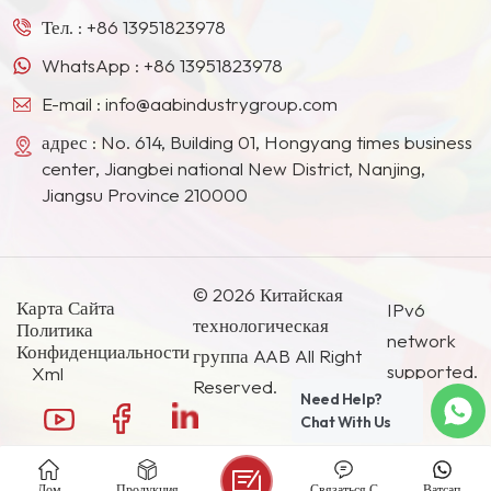
Корее и других странах и регионах.
Тел. :
+86 13951823978
эффект, а также в лаках
для дерева для защиты от
WhatsApp :
+86 13951823978
УФ-излучения. Хорошо
E-mail :
info@aabindustrygroup.com
заменить Микродиоксид
титана, такой как
адрес : No. 614, Building 01, Hongyang times business
RM200, MT500HD,
center, Jiangbei national New District, Nanjing,
Titan L530 и т. д.
Jiangsu Province 210000
© 2026 Китайская
Карта Сайта
IPv6
технологическая
Политика
network
Конфиденциальности
группа AAB All Right
supported.
Xml
Reserved.
Need Help?
Chat With Us
Дом
Продукция
Связаться С
Ватсап