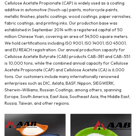
Cellulose Acetate Propionate (CAP) is widely used as a coating
additive in automotive (touch-up) paints, motorcycle paints,
metallic finishes, plastic coatings, wood coatings, paper varnishes,
fabric coatings, and printing inks. Our production base was
established in September 2014 with a registered capital of 50
million Chinese Yuan, covering an area of 54,500 square meters.
We hold certifications including ISO 9001, ISO 14001, ISO 45001,
and EU REACH registration. Our annual production capacity for
Cellulose Acetate Butyrate (CAB) products CAB-381 and CAB-551
is 10,000 tons, while the combined annual capacity for Cellulose
Acetate Propionate (CAP) and Cellulose Acetate (CA) is 6,000
tons. Our customers include many internationally renowned
enterprises such as DIC, Axlata, BASF, Nippon, SIEGWERK,
Sherwin-Williams, Russian Coatings, among others, spanning
Europe, South America, East Asia, Southeast Asia, the Middle East,
Russia, Taiwan, and other regions.