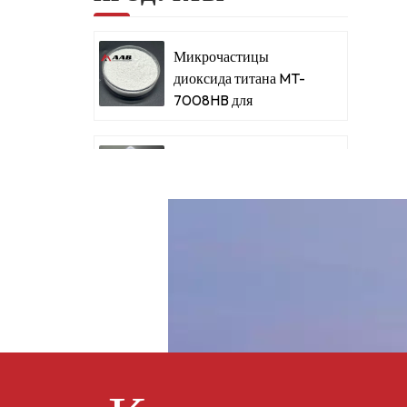
Микрочастицы
диоксида титана MT-
7008HB для
металлизированных
красок и покрытий
Микрочастицы
диоксида титана для
металлизированных
красок и покрытий
Сверхтонкий
микродиоксид титана
RM-530L
Ацетатбутират
целлюлозы CAB-381-