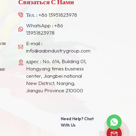
Связаться С Нами
Тел. :
+86 13951823978
WhatsApp :
+86
13951823978
оля
E-mail :
info@aabindustrygroup.com
адрес : No. 614, Building 01,
Hongyang times business
ние
center, Jiangbei national
New District, Nanjing,
Jiangsu Province 210000
Need Help? Chat
With Us