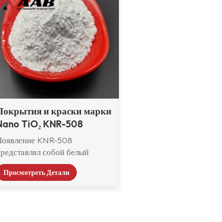
Покрытия и краски марки
Nano TiO₂ KNR-508
Появление KNR-508
представлял собой белый
пушистый порошок, покрытый
Просмотреть Детали
с гидратированным оксидом
алюминия или/и
гидратированным диоксидом
циркония, а также основным