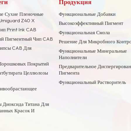
еги
Продукция
е Сухие Пленочные
Функциональные Добавки
Umiguard Z40 X
Высокоэффективный Пигмент
ип Print Ink CAB
Функциональная Смола
й Пигментный Чип CAB
Решение Для Микробного Контр
Чипсы CAB Для
Функциональные Минеральные
Наполнители
Порошковых Покрытий
Предварительное Диспергирова
атбутирата Целлюлозы
Пигмента
Функциональный Растворитель
тивообрастающее
 Диоксида Титана Для
анных Красок И