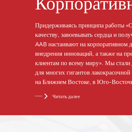
Корпоративн
0,5
Микродиоксид титана
Придерживаясь принципа работы «О
MT-5008HD
качеству, завоевывать сердца и пол
AAB настаивают на корпоративном д
внедрения инноваций, а также на пр
Ацетатбутират
целлюлозы 551-0,01
клиентам по всему миру». Мы стал
для многих гигантов лакокрасочной
на Ближнем Востоке, в Юго-Восточ
Китайский
странах и регионах.
ацетатбутират
Читать далее
целлюлозы CAB-381-
20
Китайский
ацетатбутират