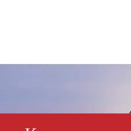
химическим веществом
компоненты - диоксид титана.
Пленка краски не только имела
хорошую светостойкость, но и
имела оптический эффект,
зависящий от угла, который
делал из KNR-508 и
алюминиевая краска и другие
материалы.