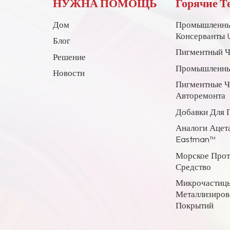
НУЖНА ПОМОЩЬ
Горячие Т
целлюлозы CAB-551-
0.2
Дом
Промышленны
Консерванты 
Блог
Пигментный Ч
Решение
Промышленны
Новости
Пигментные 
Авторемонта
Добавки Для 
Аналоги Ацет
Eastman™
Морское Про
Средство
Микрочастицы
Металлизиров
Покрытий