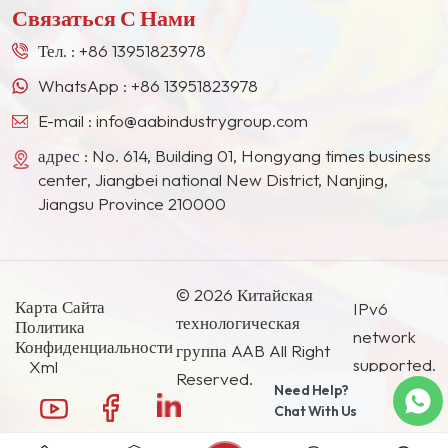
Связаться С Нами
Востоке, в Юго-Восточной Азии, Японии, Южной
Корее и других странах и регионах.
Тел. :
+86 13951823978
WhatsApp :
+86 13951823978
E-mail :
info@aabindustrygroup.com
адрес : No. 614, Building 01, Hongyang times business
center, Jiangbei national New District, Nanjing,
Jiangsu Province 210000
© 2026 Китайская
Карта Сайта
IPv6
технологическая
Политика
network
Конфиденциальности
группа AAB All Right
supported.
Xml
Reserved.
Need Help?
Chat With Us