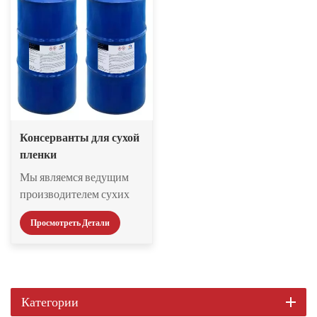
Консерванты для сухой
пленки
Мы являемся ведущим
производителем сухих
пленочных биоцидов.
Просмотреть Детали
Широкий ассортимент
сухих пленочных
биоцидов обеспечивает
широкий спектр
долговременной защиты
Категории
от порчи, вызванной