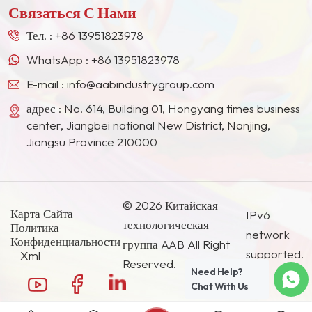
Связаться С Нами
Востоке, в Юго-Восточной Азии, Японии, Южной
Корее и других странах и регионах.
Тел. :
+86 13951823978
WhatsApp :
+86 13951823978
E-mail :
info@aabindustrygroup.com
адрес : No. 614, Building 01, Hongyang times business
center, Jiangbei national New District, Nanjing,
Jiangsu Province 210000
© 2026 Китайская
Карта Сайта
IPv6
технологическая
Политика
network
Конфиденциальности
группа AAB All Right
supported.
Xml
Reserved.
Need Help?
Chat With Us