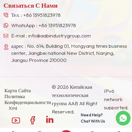
размеров.
Связаться С Нами
Востоке, в Юго-Восточной Азии, Японии, Южной
Корее и других странах и регионах.
Тел. :
+86 13951823978
WhatsApp :
+86 13951823978
E-mail :
info@aabindustrygroup.com
адрес : No. 614, Building 01, Hongyang times business
center, Jiangbei national New District, Nanjing,
Jiangsu Province 210000
© 2026 Китайская
Карта Сайта
IPv6
технологическая
Политика
network
Конфиденциальности
группа AAB All Right
supported.
Xml
Reserved.
Need Help?
Chat With Us