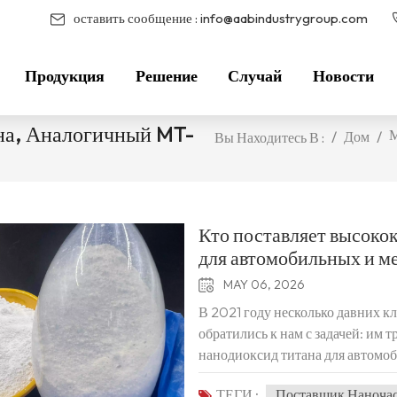
оставить сообщение :
info@aabindustrygroup.com
Продукция
Решение
Случай
Новости
на, Аналогичный MT-
М
/
Дом
/
Вы Находитесь В :
Кто поставляет высоко
для автомобильных и м
MAY 06, 2026
В 2021 году несколько давних к
обратились к нам с задачей: им
нанодиоксид титана для автомоб
характеристикам ведущих миров
ТЕГИ :
Поставщик Наночас