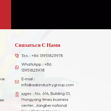
Связаться С Нами
Тел. :
+86 13951823978
WhatsApp :
+86
13951823978
оля
E-mail :
info@aabindustrygroup.com
адрес : No. 614, Building 01,
Hongyang times business
ние
center, Jiangbei national