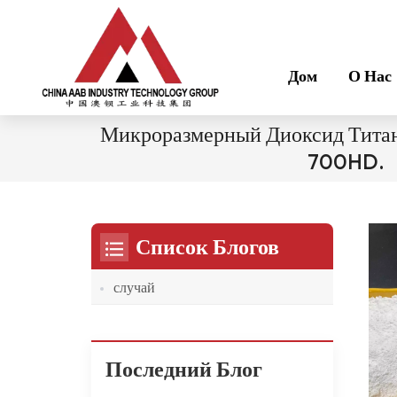
Дом
О Нас
Микроразмерный Диоксид Тита
700HD.
Список Блогов
случай
Последний Блог