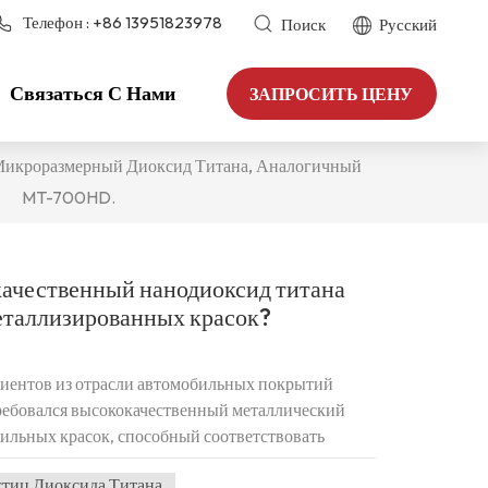
Телефон :
+86 13951823978
Поиск
Русский
Связаться С Нами
ЗАПРОСИТЬ ЦЕНУ
икроразмерный Диоксид Титана, Аналогичный
MT-700HD.
качественный нанодиоксид титана
еталлизированных красок?
лиентов из отрасли автомобильных покрытий
 требовался высококачественный металлический
ильных красок, способный соответствовать
ых брендов, таких как TAYCA (Япония) и Venator
тиц Диоксида Титана