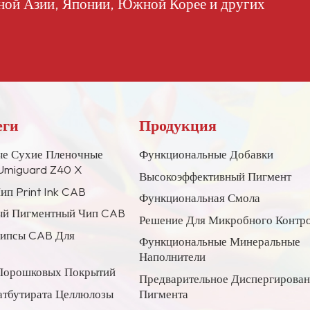
ной Азии, Японии, Южной Корее и других
еги
Продукция
е Сухие Пленочные
Функциональные Добавки
Umiguard Z40 X
Высокоэффективный Пигмент
ип Print Ink CAB
Функциональная Смола
й Пигментный Чип CAB
Решение Для Микробного Контр
Чипсы CAB Для
Функциональные Минеральные
Наполнители
Порошковых Покрытий
Предварительное Диспергирова
атбутирата Целлюлозы
Пигмента