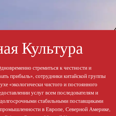
излучению и самоочищающиеся св
высококачественных покрытий.
красках MT-5008HD можно комб
перламутровыми пигментами для
цвета и перламутрового блеска,
автомобильного покрытия.Нано
ая Культура
сверхгидрофильностью и длитель
высокоэффективными для проти
промышленности. При нанесении
автомобилей влага из воздуха не
однородную водяную пленку. Эт
дновременно стремиться к честности и
обеспечивает хорошую видимост
учать прибыль», сотрудники китайской группы
вождения. Кроме того, фотоката
ухе «экологически чистого и постоянного
разлагать органические загрязне
как масло, пыль и бактерии. По
едоставлении услуг всем последователям и
вещества окисляются до безвред
и долгосрочными стабильными поставщиками
обеспечивая эффект самоочищен
 промышленности в Европе, Северной Америке,
зеркалами и лобовыми стеклами;