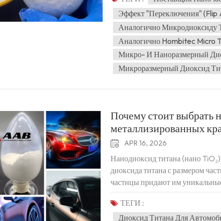
(США). Приняв вызов, китайска
использовала всю развитую и п
Эффект "переключения" (Flip 
опираясь на поддержку ведущих
Аналогично Микродиоксиду 
автомобильных металлизированн
Аналогично Hombitec Micro 
университетом в Нанкине компан
Микро- И Наноразмерный Ди
тестирование рынка, в результа
Микроразмерный Диоксид Ти
высокоэффективных по соотноше
наночастиц диоксида титана:
530L. Основные характеристики
эффект переключенияИзменение ц
Почему стоит выбрать 
эффект переключения значений от
металлизированных кра
при разных углах обзора.Улучше
покрытиям глубину, текстуру и 
APR 16, 2026
продукции. 2. Превосходная уст
Нанодиоксид титана (нано TiO₂
химическим веществам, а также 
диоксида титана с размером част
срок службы: предотвращает мел
частицы придают им уникальные
внешней среды, защищает основ
свойства, что позволяет использ
чем на 10 лет.Устойчивость к 
ТЕГИ :
удовлетворить требованиям. Бла
ультрафиолетовое излучение, вл
Диоксид Титана Для Автомоб
модификации поверхности и обр