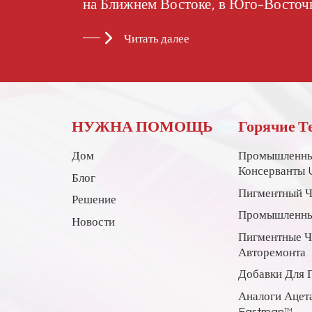
на Ближнем Востоке, в Юго-Восточ
странах и регионах.
Читать далее
НУЖНА ПОМОЩЬ
Горячие Т
Дом
Промышленны
Консерванты 
Блог
Пигментный Ч
Решение
Промышленны
Новости
Пигментные 
Авторемонта
Добавки Для 
Аналоги Ацет
Eastman™