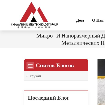
Дом
О Нас
Микро- И Наноразмерный Д
Металлических П
Список Блогов
случай
Последний Блог