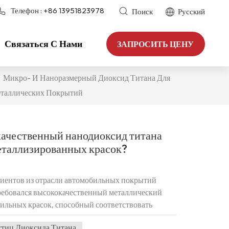
Телефон :
+86 13951823978
Поиск
Русский
Связаться С Нами
ЗАПРОСИТЬ ЦЕНУ
Микро- И Наноразмерный Диоксид Титана Для
таллических Покрытий
качественный нанодиоксид титана
еталлизированных красок?
лиентов из отрасли автомобильных покрытий
 требовался высококачественный металлический
ильных красок, способный соответствовать
ых брендов, таких как TAYCA (Япония) и Venator
тиц Диоксида Титана