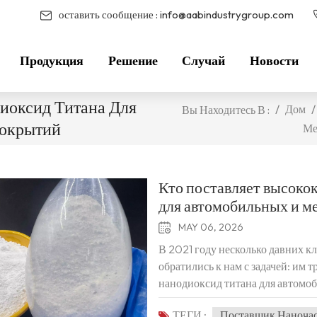
оставить сообщение :
info@aabindustrygroup.com
Продукция
Решение
Случай
Новости
иоксид Титана Для
/
Дом
/
Вы Находитесь В :
окрытий
Ме
Кто поставляет высоко
для автомобильных и м
MAY 06, 2026
В 2021 году несколько давних к
обратились к нам с задачей: им
нанодиоксид титана для автомоб
характеристикам ведущих миров
ТЕГИ :
Поставщик Наночас