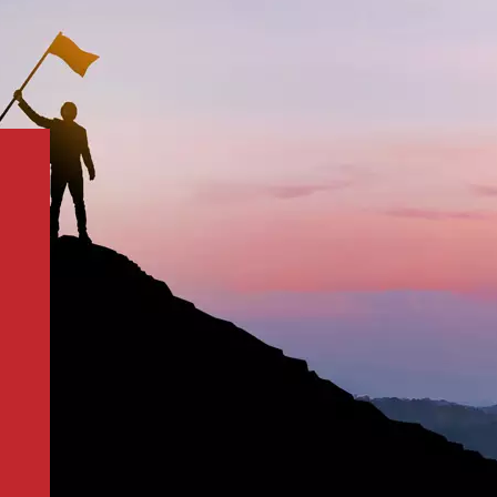
ойства, что делает его идеальным для
 1. Автомобильные покрытияВ автомобильных
инировать с металлическими или
 достижения многоугольного эффекта изменения
 усиливая металлический блеск и глубину
пленки TiO₂ обладают выраженной
ной стабильностью на свету, что делает их
вотуманных применений в автомобильной
 на боковые зеркала или лобовые стекла
 конденсируется в разрозненные капли, а образует
о предотвращает рассеивание света и
ь, значительно повышая безопасность
литические свойства наночастиц TiO₂ позволяют
ния на поверхностях транспортных средств, такие
д воздействием солнечного света эти загрязняющие
ных CO₂ и H₂O и легко смываются дождем,
ия. Эта функциональность не ограничивается
 она также может применяться к фарам, окнам и