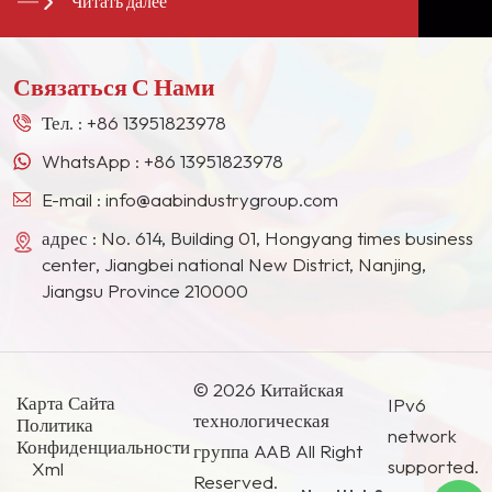
Читать далее
долгосрочными стабильными поставщиками для
многих гигантов лакокрасочной промышленности
в Европе, Северной Америке, на Ближнем
Связаться С Нами
Востоке, в Юго-Восточной Азии, Японии, Южной
Корее и других странах и регионах.
Тел. :
+86 13951823978
WhatsApp :
+86 13951823978
E-mail :
info@aabindustrygroup.com
адрес : No. 614, Building 01, Hongyang times business
center, Jiangbei national New District, Nanjing,
Jiangsu Province 210000
© 2026 Китайская
Карта Сайта
IPv6
технологическая
Политика
network
Конфиденциальности
группа AAB All Right
supported.
Xml
Reserved.