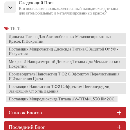
Следующий Пост
Кто поставляет высококачественный нанодиоксид титана
для автомобильных и металлизированных красок?
ТЕГИ :
Диоксид Титана Для Автомобильных Металлизированных
Красок И Покрытий
Поставщик Микрочастиц Диоксида Титана С Защитой От УФ-
Излучения
Микро- И Наноразмерный Диоксид Титана Для Металлических
Покрытий
Производитель Наночастиц TiO2 С Эффектом Перелистывания
И Изменения Цвета
Поставщик Наночастиц TiO2 С Эффектом Цветопередачи,
Зависящим От Угла Падения
Поставщик Микродиоксида Титана UV-TITAN L530 RM200
Список Блогов
Последний Блог