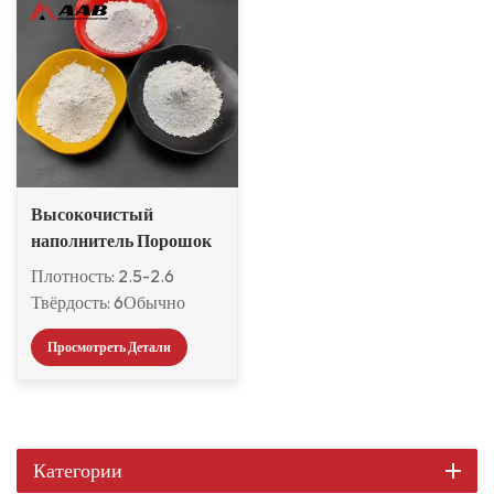
Высокочистый
наполнитель Порошок
полевого шпата для
Плотность: 2.5-2.6
красок и покрытий
Твёрдость: 6Обычно
также известный как
Просмотреть Детали
ортоклаз, он имеет
характеристики низкой
температуры плавления,
длительного интервала
плавления и высокой
Категории
вязкости плавления.