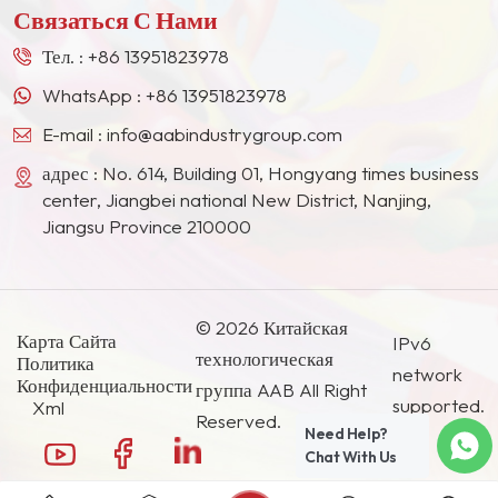
Связаться С Нами
Востоке, в Юго-Восточной Азии, Японии, Южной
Корее и других странах и регионах.
Тел. :
+86 13951823978
WhatsApp :
+86 13951823978
E-mail :
info@aabindustrygroup.com
адрес : No. 614, Building 01, Hongyang times business
center, Jiangbei national New District, Nanjing,
Jiangsu Province 210000
© 2026 Китайская
Карта Сайта
IPv6
технологическая
Политика
network
Конфиденциальности
группа AAB All Right
supported.
Xml
Reserved.
Need Help?
Chat With Us