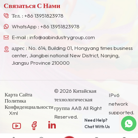
Связаться С Нами
Востоке, в Юго-Восточной Азии, Японии, Южной
Корее и других странах и регионах.
Тел. :
+86 13951823978
WhatsApp :
+86 13951823978
E-mail :
info@aabindustrygroup.com
адрес : No. 614, Building 01, Hongyang times business
center, Jiangbei national New District, Nanjing,
Jiangsu Province 210000
© 2026 Китайская
Карта Сайта
IPv6
технологическая
Политика
network
Конфиденциальности
группа AAB All Right
supported.
Xml
Reserved.
Need Help?
Chat With Us