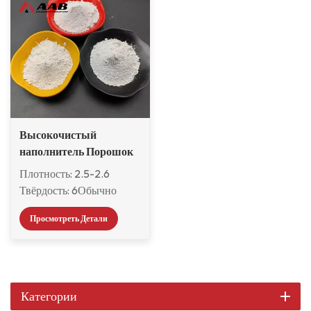
Высокочистый
наполнитель Порошок
полевого шпата для
Плотность: 2.5-2.6
красок и покрытий
Твёрдость: 6Обычно
также известный как
Просмотреть Детали
ортоклаз, он имеет
характеристики низкой
температуры плавления,
длительного интервала
плавления и высокой
Категории
вязкости плавления.