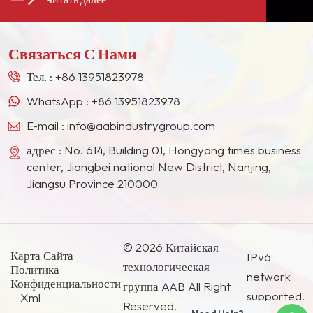
долгосрочными стабильными поставщиками для
многих гигантов лакокрасочной промышленности
в Европе, Северной Америке, на Ближнем
Связаться С Нами
Востоке, в Юго-Восточной Азии, Японии, Южной
Корее и других странах и регионах.
Тел. :
+86 13951823978
WhatsApp :
+86 13951823978
E-mail :
info@aabindustrygroup.com
адрес : No. 614, Building 01, Hongyang times business
center, Jiangbei national New District, Nanjing,
Jiangsu Province 210000
© 2026 Китайская
Карта Сайта
IPv6
технологическая
Политика
network
Конфиденциальности
группа AAB All Right
supported.
Xml
Reserved.