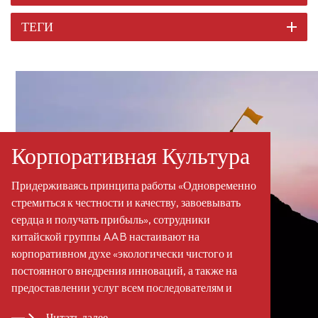
ТЕГИ
Корпоративная Культура
Придерживаясь принципа работы «Одновременно
стремиться к честности и качеству, завоевывать
сердца и получать прибыль», сотрудники
китайской группы AAB настаивают на
корпоративном духе «экологически чистого и
постоянного внедрения инноваций, а также на
предоставлении услуг всем последователям и
клиентам по всему миру». Мы стали
Читать далее