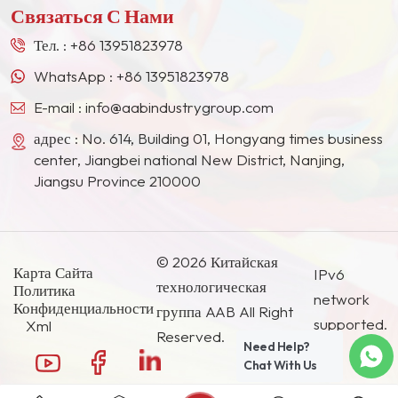
покрытий на водной
Связаться С Нами
Востоке, в Юго-Восточной Азии, Японии, Южной
основе.
Корее и других странах и регионах.
Тел. :
+86 13951823978
WhatsApp :
+86 13951823978
E-mail :
info@aabindustrygroup.com
адрес : No. 614, Building 01, Hongyang times business
center, Jiangbei national New District, Nanjing,
Jiangsu Province 210000
© 2026 Китайская
Карта Сайта
IPv6
технологическая
Политика
network
Конфиденциальности
группа AAB All Right
supported.
Xml
Reserved.
Need Help?
Chat With Us