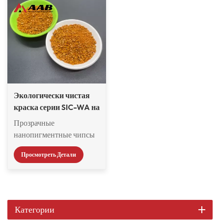
Экологически чистая
краска серии SIC-WA на
водной основе для
Прозрачные
дерева
нанопигментные чипсы
Klarint на водной основе
Просмотреть Детали
представляют собой
тонкодисперсный
пигментный препарат в
гранулированной форме.
Серия нанопрозрачных
Категории
пигментов обладает