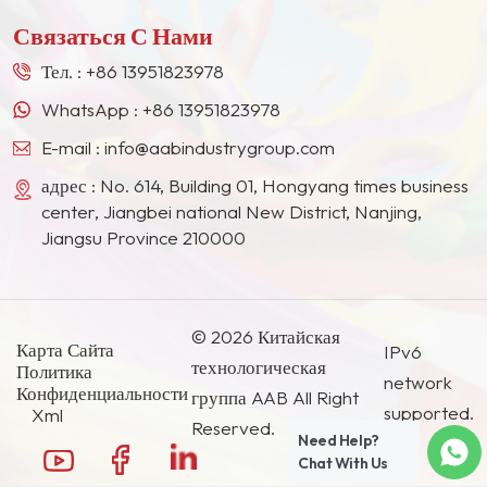
новых продуктов сократился с трёх до одного месяца, что
в Европе, Северной Америке, на Ближнем
Связаться С Нами
значительно повысило эффективность производства. По сравнению с
Востоке, в Юго-Восточной Азии, Японии, Южной
самоизмельчающейся цветной пастой, покупка готовой цветной
Корее и других странах и регионах.
Тел. :
+86 13951823978
пасты или пигментной дисперсии для непосредственного
WhatsApp :
+86 13951823978
приготовления пигментной пасты имеет следующие
преимущества:Сравнительные размерыЦветная паста собственной
E-mail :
info@aabindustrygroup.com
разработкиFзаконченный красительАнализ преимуществСтоимость
адрес : No. 614, Building 01, Hongyang times business
производстваВысокая (оборудование + энергопотребление +
center, Jiangbei national New District, Nanjing,
труд)Низкий (крупномасштабные закупки)Сэкономьте 20%+ на
Jiangsu Province 210000
расходахПроизводственный цикл8-12 часов/партияГотово к
использованиюПовышение эффективности на 80%Стабильность
цветаΔe>1,0 (склонен к отклонению)Δe
© 2026 Китайская
Карта Сайта
IPv6
технологическая
Политика
network
Конфиденциальности
группа AAB All Right
supported.
Xml
Reserved.
Need Help?
Chat With Us