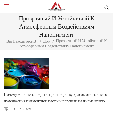
Прозрачный И Устойчивый К
Атмосферным Воздействиям
Нанопигмент
Прозрачный И Устойчивый К
Вы Находитесь В :
/
Дом
/
Атмосферным Воздействиям Нанопигмент
Почему многие заводы по производству красок отказались от
измельчения пигментной пасты и перешли на пигментную
крошку CAB для производства пигментной пасты?
JUL 19, 2025