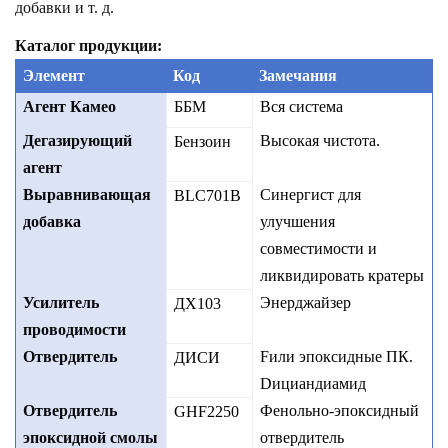
добавки и т. д.
Каталог продукции:
Элемент
Код
Замечания
Агент Камео
ББМ
Вся система
Дегазирующий
Высокая чистота.
Бензоин
агент
Выравнивающая
Синергист для
BLC701B
добавка
улучшения
совместимости и
ликвидировать кратеры
Усилитель
Энерджайзер
ДХ103
проводимости
Отвердитель
F
или эпоксидные ПК.
ДИСИ
D
ициандиамид
Отвердитель
Фенольно-эпоксидный
GHF2250
эпоксидной смолы
отвердитель