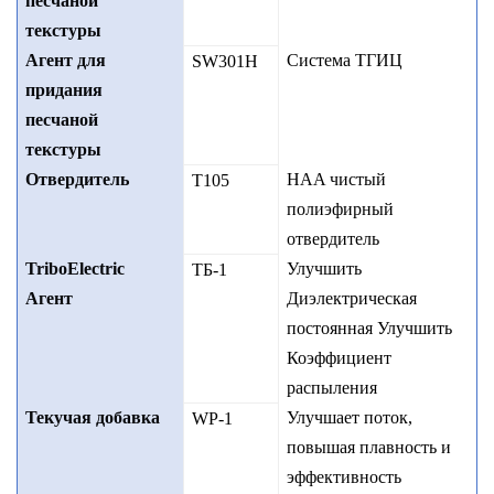
песчаной
текстуры
Агент для
Система ТГИЦ
SW301H
придания
песчаной
текстуры
Отвердитель
HAA чистый
Т105
полиэфирный
отвердитель
TriboElectric
Улучшить
ТБ-1
Агент
Диэлектрическая
постоянная Улучшить
Коэффициент
распыления
Текучая добавка
Улучшает поток,
WP-
1
повышая плавность и
эффективность