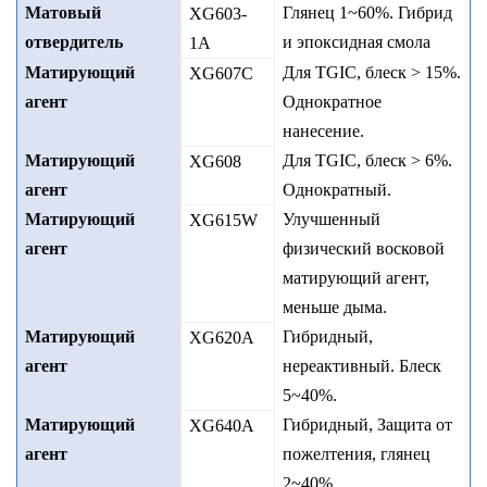
Матовый
Глянец 1~60%. Гибрид
XG603-
отвердитель
и эпоксидная смола
1A
Матирующий
Для TGIC, блеск > 15%.
XG607C
агент
Однократное
нанесение.
Матирующий
Для TGIC, блеск > 6%.
XG608
агент
Однократный.
Матирующий
Улучшенный
XG615W
агент
физический восковой
матирующий агент
,
меньше дыма.
Матирующий
Гибридный,
XG620A
агент
нереактивный. Блеск
5~40%.
Матирующий
Гибридный,
Защита от
XG6
4
0A
агент
пожелтения, глянец
2~40%.