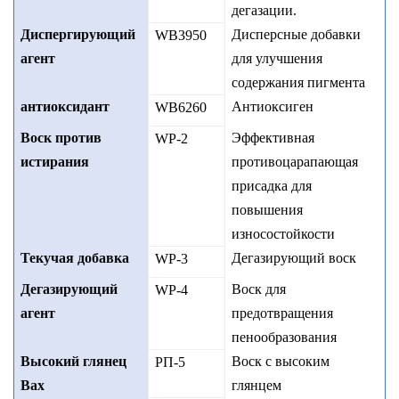
дегазации.
Диспергирующий
Дисперсные добавки
WB3950
агент
для улучшения
содержания пигмента
антиоксидант
A
нтиоксиген
WB6260
Воск против
Эффективная
WP-
2
истирания
противоцарапающая
присадка для
повышения
износостойкости
Текучая добавка
Дегазирующий воск
WP-
3
Дегазирующий
Воск для
WP-
4
агент
предотвращения
пенообразования
Высокий глянец
Воск с высоким
РП-5
Ва
x
глянцем