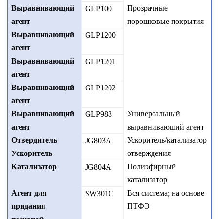
Выравнивающий
Прозрачные
GLP100
агент
порошковые покрытия
Выравнивающий
GLP1200
агент
Выравнивающий
GLP1201
агент
Выравнивающий
GLP1202
агент
Выравнивающий
Универсальный
GLP988
агент
выравнивающий агент
Отвердитель
Ускоритель/катализатор
JG803A
Ускоритель
отверждения
Катализатор
Полиэфирный
JG804A
катализатор
Агент для
Вся система; на основе
SW301C
придания
ПТФЭ