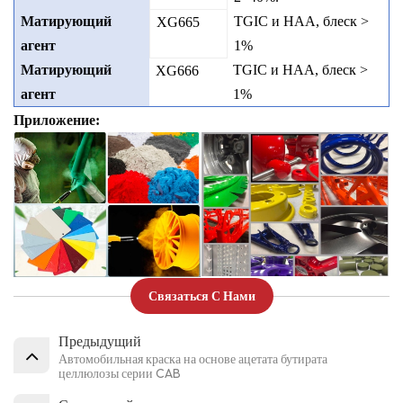
Матирующий
TGIC и HAA, блеск >
XG665
агент
1%
Матирующий
TGIC и HAA, блеск >
XG66
6
агент
1%
Приложение:
Связаться С Нами
Предыдущий
Автомобильная краска на основе ацетата бутирата
целлюлозы серии CAB