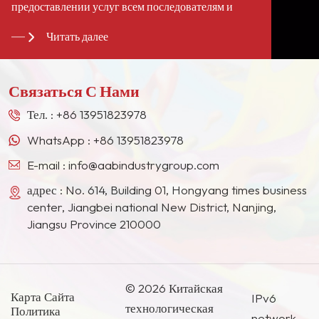
предоставлении услуг всем последователям и
клиентам по всему миру». Мы стали
Читать далее
долгосрочными стабильными поставщиками для
многих гигантов лакокрасочной промышленности
в Европе, Северной Америке, на Ближнем
Связаться С Нами
Востоке, в Юго-Восточной Азии, Японии, Южной
Корее и других странах и регионах.
Тел. :
+86 13951823978
WhatsApp :
+86 13951823978
E-mail :
info@aabindustrygroup.com
адрес : No. 614, Building 01, Hongyang times business
center, Jiangbei national New District, Nanjing,
Jiangsu Province 210000
© 2026 Китайская
Карта Сайта
IPv6
технологическая
Политика
network