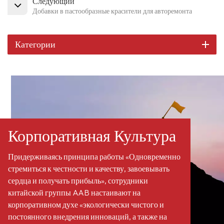
Следующий
Добавки в пастообразные красители для авторемонта
Категории
Корпоративная Культура
Придерживаясь принципа работы «Одновременно
стремиться к честности и качеству, завоевывать
сердца и получать прибыль», сотрудники
китайской группы AAB настаивают на
корпоративном духе «экологически чистого и
постоянного внедрения инноваций, а также на