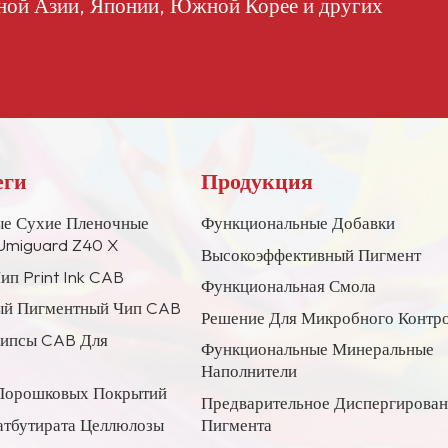
ной Азии, Японии, Южной Корее и других
еги
Продукция
е Сухие Пленочные
Функциональные Добавки
Umiguard Z40 X
Высокоэффективный Пигмент
ип Print Ink CAB
Функциональная Смола
й Пигментный Чип CAB
Решение Для Микробного Контр
Чипсы CAB Для
Функциональные Минеральные
Наполнители
Порошковых Покрытий
Предварительное Диспергирова
атбутирата Целлюлозы
Пигмента