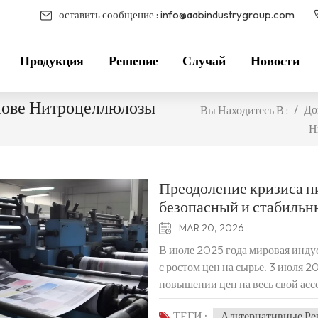
оставить сообщение :
info@aabindustrygroup.com
Продукция
Решение
Случай
Новости
нове Нитроцеллюлозы
/
До
Вы Находитесь В :
Н
Преодоление кризиса 
безопасный и стабильн
MAR 20, 2026
В июле 2025 года мировая инду
с ростом цен на сырье. 3 июля 2
повышении цен на весь свой ас
нитроцеллюлозу, в Европе, на Б
ТЕГИ :
Альтернативные Р