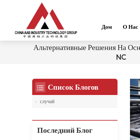
Дом
О Нас
Альтернативные Решения На Ос
NC
Список Блогов
случай
Последний Блог