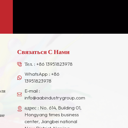
Связаться С Нами
Тел. :
+86 13951823978
WhatsApp :
+86
13951823978
оля
E-mail :
info@aabindustrygroup.com
адрес : No. 614, Building 01,
Hongyang times business
ние
center, Jiangbei national