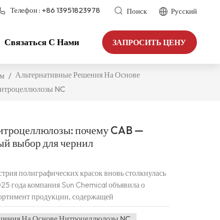
Телефон :
+86 13951823978
Поиск
Русский
Связаться С Нами
ЗАПРОСИТЬ ЦЕНУ
Альтернативные Решения На Основе
м
/
итроцеллюлозы NC
нитроцеллюлозы: почему CAB —
ый выбор для чернил
стрия полиграфических красок вновь столкнулась
025 года компания Sun Chemical объявила о
сортимент продукции, содержащей
лижнем Востоке и в Африке, сославшись на
ешения На Основе Нитроцеллюлозы NC