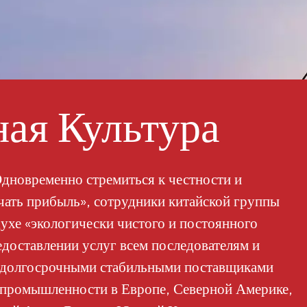
красок, включая флексографичес
продукты могут эффективно зам
устраняя при этом риски для без
хранением.В долгосрочной перс
краткосрочное колебание. Поско
военный спрос не уменьшится, 
оставаться под постоянным давл
ая Культура
промышленной безопасности про
служит ярким напоминанием: по
должна быть ключевым фактором
поставок. Замена нитроцеллюлоз
дновременно стремиться к честности и
направление, обусловленное те
учать прибыль», сотрудники китайской группы
безопасности. Для производите
самое подходящее время для акт
ухе «экологически чистого и постоянного
текущего кризиса с сырьем, но и
едоставлении услуг всем последователям и
устойчивого будущего.
и долгосрочными стабильными поставщиками
 промышленности в Европе, Северной Америке,