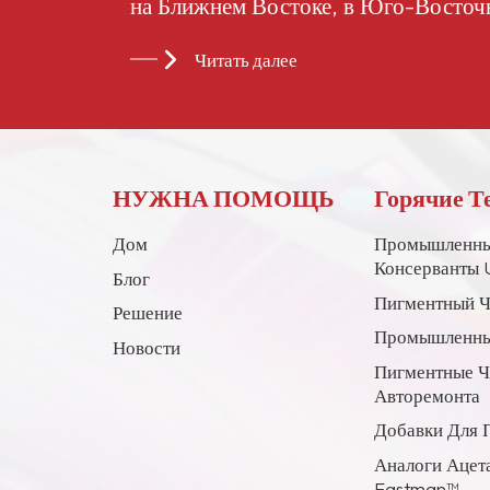
на Ближнем Востоке, в Юго-Восточ
странах и регионах.
Читать далее
НУЖНА ПОМОЩЬ
Горячие Т
Дом
Промышленны
Консерванты 
Блог
Пигментный Ч
Решение
Промышленны
Новости
Пигментные 
Авторемонта
Добавки Для 
Аналоги Ацет
Eastman™