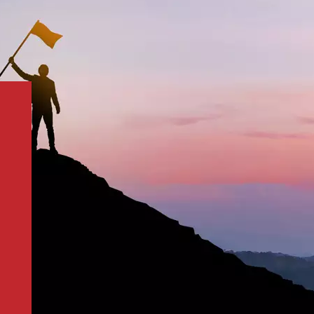
кие, трафаретные и глубокопечатные краски. Эти
енить нитроцеллюлозу в печатных красках,
опасности, связанные с ее транспортировкой и
пективе дефицит нитроцеллюлозы — это не
льку геополитическая напряженность сохраняется,
и гражданские поставки нитроцеллюлозы будут
ением. Между тем, глобальное внимание к
должает усиливаться. Урок порта Тяньцзинь
мимо производительности и цены, безопасность
 при принятии решений в цепочке
ы на CAB — это не временная мера, а неизбежное
хнологической эволюцией и повышением
лей чернил и полиграфических компаний сейчас
ивных преобразований — не только для решения
 для построения более безопасного, стабильного и