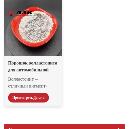
Порошок волластонита
для автомобильной
краски
Волластонит —
отличный пигмент-
наполнитель для
Просмотреть Детали
порошковых покрытий, а
также красок на основе
растворителя и воды.
Волластонит состоит из
Ca3 [Си3O9]. Обычно