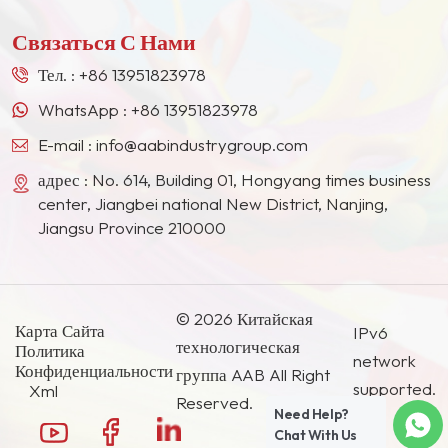
архитектурных
в Европе, Северной Америке, на Ближнем
покрытий, для получения
Связаться С Нами
Востоке, в Юго-Восточной Азии, Японии, Южной
более гладких пленок и
Корее и других странах и регионах.
улучшенной глянцевой
Тел. :
+86 13951823978
поверхности. Kmeris
WhatsApp :
+86 13951823978
является
E-mail :
info@aabindustrygroup.com
профессиональным
ведущим
адрес : No. 614, Building 01, Hongyang times business
производителем
center, Jiangbei national New District, Nanjing,
волластонита для
Jiangsu Province 210000
лакокрасочной
промышленности.
© 2026 Китайская
Карта Сайта
IPv6
технологическая
Политика
network
Конфиденциальности
группа AAB All Right
supported.
Xml
Reserved.
Need Help?
Chat With Us