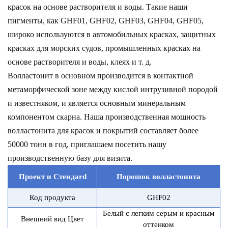
красок на основе растворителя и воды. Такие наши
пигменты, как GHF01, GHF02, GHF03, GHF04, GHF05,
широко используются в автомобильных красках, защитных
красках для морских судов, промышленных красках на
основе растворителя и воды, клеях и т. д.
Волластонит в основном производится в контактной
метаморфической зоне между кислой интрузивной породой
и известняком, и является основным минеральным
компонентом скарна. Наша производственная мощность
волластонита для красок и покрытий составляет более
50000 тонн в год, приглашаем посетить нашу
производственную базу для визита.
Проект и Стенд
a
rd
Порошок волластонита
Код продукта
GHF02
Белый с легким серым и красным
Внешний вид Цвет
оттенком