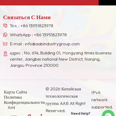
многих гигантов лакокрасочной промышленности
неметаллический
в Европе, Северной Америке, на Ближнем
минералы, нетоксичный,
Связаться С Нами
Востоке, в Юго-Восточной Азии, Японии, Южной
малое разбавление,
Корее и других странах и регионах.
изоляция, высокая
Тел. :
+86 13951823978
температура устойчивость,
WhatsApp :
+86 13951823978
устойчивость к
химической коррозии,
E-mail :
info@aabindustrygroup.com
устойчивость к
адрес : No. 614, Building 01, Hongyang times business
атмосферным
center, Jiangbei national New District, Nanjing,
воздействиям, низкий
Jiangsu Province 210000
уровень масла Значение
поглощения,
термостабильность и
хороший размер.
© 2026 Китайская
Карта Сайта
IPv6
Уникальный игольчатый
технологическая
Политика
network
химические свойства и
Конфиденциальности
группа AAB All Right
физическая структура
supported.
Xml
Reserved.
(волокнистая).
Need Help?