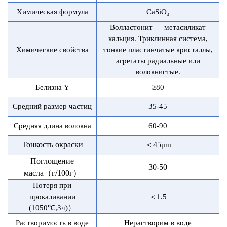
Химическая формула
CaSiO₃
Волластонит — метасиликат
кальция. Триклинная система,
Химические свойства
тонкие пластинчатые кристаллы,
агрегаты радиальные или
волокнистые.
Белизна Y
≥80
Средний размер частиц
35-45
Средняя длина волокна
60-90
Тонкость окраски
＜
45
μ
m
Поглощение
30-50
масла
（
г/100г
）
Потеря при
прокаливании
＜
1.5
(1050℃,3ч)
）
Растворимость в воде
Нерастворим в воде