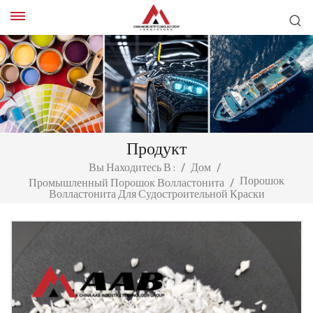
Продукт
Вы Находитесь В :
/
Дом
/
Порошок
Промышленный Порошок Волластонита
/
Волластонита Для Судостроительной Краски