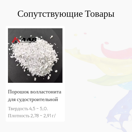
Сопутствующие Товары
Порошок волластонита
для судостроительной
краски
Твердость 4,5 ~ 5,0.
Плотность 2,78 ~ 2,91 г/
см3.3. Волластонит
подходит для жидких