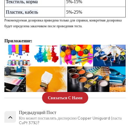
Текстиль, корма
5%
-15%
Пластик, кабель
5%
-25%
Рекомендуемая дозировка приведена только для справки, конкретная дозировка
будет определена заказчиком после проведения теста.
Приложение:
Связаться С Нами
Предыдущий Пост
Кто может поставлять дисперсию Copper Umiguard (паста
CuPt 37%)?