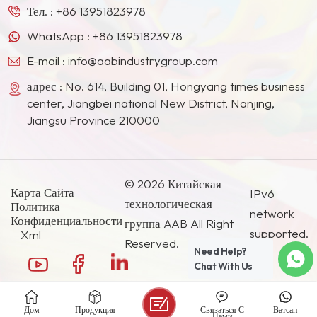
Корее и других странах и регионах.
Тел. :
+86 13951823978
WhatsApp :
+86 13951823978
E-mail :
info@aabindustrygroup.com
адрес : No. 614, Building 01, Hongyang times business
center, Jiangbei national New District, Nanjing,
Jiangsu Province 210000
© 2026 Китайская
Карта Сайта
IPv6
технологическая
Политика
network
Конфиденциальности
группа AAB All Right
supported.
Xml
Reserved.
Need Help?
Chat With Us
Дом
Продукция
Связаться С
Ватсап
Нами