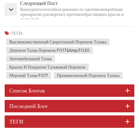
Следующий Пост
Конкурентоспособное решение по противомикробным
препаратам для морских противообрастающих красок и
покрытий
ТЕГИ :
Высококачественный Сверхтонкий Порошок Талька
Дешевле Тальк Порошок F017&amp;F020
Автомобильный Тальк
Краски И Покрытия Тальковый Порошок
Морской Тальк F017
Промышленный Порошок Талька
Список Блогов
Последний Блог
ТЕГИ