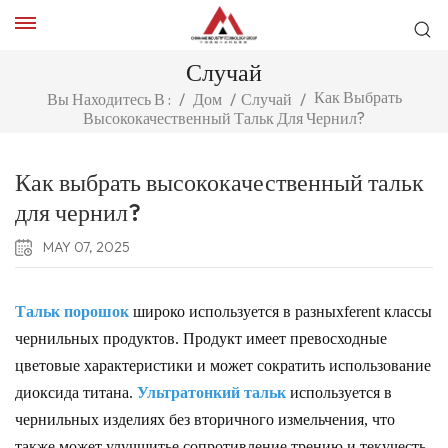
Случай
Как Выбрать
Вы Находитесь В :
/
Дом
/
Случай
/
Высококачественный Тальк Для Чернил?
Как выбрать высококачественный тальк
для чернил?
MAY 07, 2025
Тальк порошок
широко используется в разных
f
erent классы
чернильных продуктов. Продукт имеет превосходные
цветовые характеристики и может сократить использование
диоксида титана.
Ультратонкий тальк
используется в
чернильных изделиях без вторичного измельчения, что
также может улучшить
e
сопротивление трению и текучесть