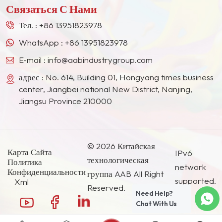
Связаться С Нами
Востоке, в Юго-Восточной Азии, Японии, Южной
Корее и других странах и регионах.
Тел. :
+86 13951823978
WhatsApp :
+86 13951823978
E-mail :
info@aabindustrygroup.com
адрес : No. 614, Building 01, Hongyang times business
center, Jiangbei national New District, Nanjing,
Jiangsu Province 210000
© 2026 Китайская
Карта Сайта
IPv6
технологическая
Политика
network
Конфиденциальности
группа AAB All Right
supported.
Xml
Reserved.
Need Help?
Chat With Us