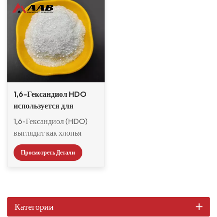
1,6-Гександиол HDO
используется для
типографских красок
1,6-Гександиол (HDO)
выглядит как хлопья
белого цвета. Он
Просмотреть Детали
твердый при комнатной
температуре и имеет
хорошую стабильность
при нормальной
температуре
Категории
окружающей среды. Он